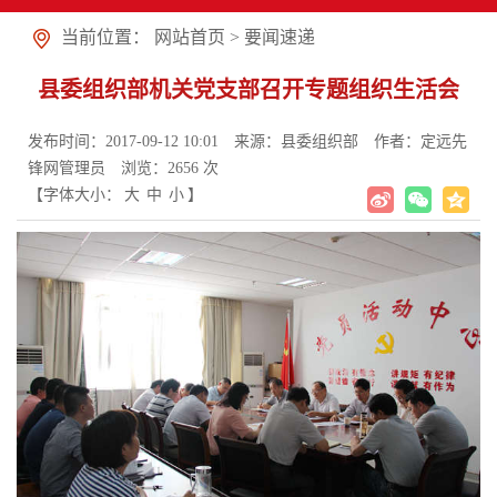
当前位置：
网站首页
>
要闻速递
县委组织部机关党支部召开专题组织生活会
发布时间：2017-09-12 10:01
来源：县委组织部
作者：定远先
锋网管理员
浏览：
2656
次
【字体大小：
大
中
小
】