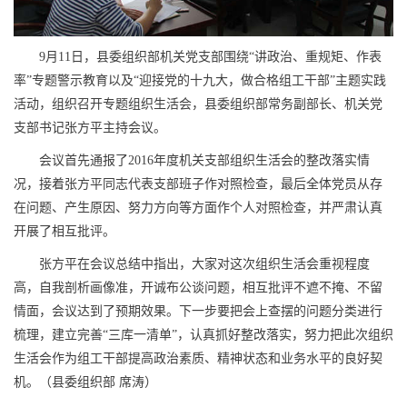
9
月
11
日
，县委组织部机关党支部围绕“讲政治、重规矩、作表
率”专题警示教育以及“迎接党的十九大，做合格组工干部”主题实践
活动，组织召开专题组织生活会，县委组织部常务副部长、机关党
支部书记张方平主持会议。
会议首先通报了
2016
年度机关支部组织生活会的整改落实情
况，接着张方平同志代表支部班子作对照检查，最后全体党员从存
在问题、产生原因、努力方向等方面作个人对照检查，并严肃认真
开展了相互批评。
张方平在会议总结中指出，大家对这次组织生活会重视程度
高，自我剖析画像准，开诚布公谈问题，相互批评不遮不掩、不留
情面，会议达到了预期效果。下一步要把会上查摆的问题分类进行
梳理，建立完善“三库一清单”，认真抓好整改落实，努力把此次组织
生活会作为组工干部提高政治素质、精神状态和业务水平的良好契
机。（县委组织部
席涛）