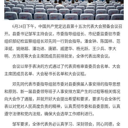
6月24日下午，中国共产党定远县第十五次代表大会预备会议召
开。县委书记邹军主持会议，市委指导组组长、市纪委监委驻市委
组织部纪检监察组组长邓先同一行到会指导。潘金钟、陈国祥、范
泽斌、姚继超、潘功进、唐颖、戚建华、杨光跃、王少兵、李大
明、方浩亮等大会主席团成员前排就坐，全体代表出席会议。
会议以举手表决的方式通过了代表资格审查委员会名单、大会
主席团成员名单、大会秘书长名单和大会议程。
邓先同代表市委指导组就市委对县委换届人事安排的指导思想
和原则、新一届县委领导班子人事安排方案产生的过程等相关情况
向大会作了通报，并就开好大会提出希望和要求，要求与会全体代
表以对党对人民高度负责的精神，认真贯彻市委和县委意图，认真
遵守法律和党内法规，确保大会选举工作顺利进行。
邹军要求，全体代表务必认真学习、深刻领会，同心同德，全