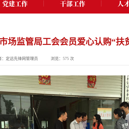
党建工作
干部工作
人
市场监管局工会会员爱心认购“扶
者：定远先锋网管理员
浏览：
575
次