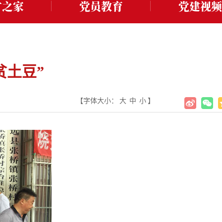
才之家
党员教育
党建视频
贫土豆”
【字体大小：
大
中
小
】