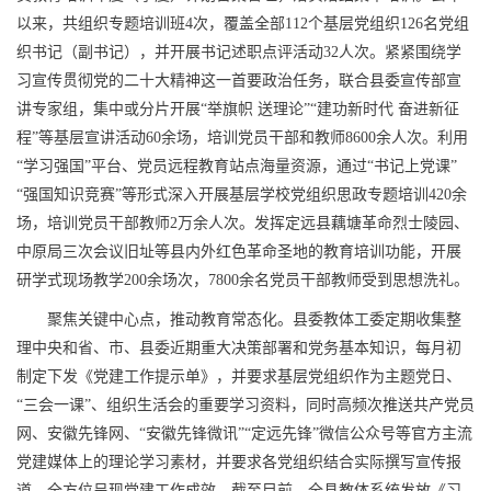
以来，共组织专题培训班4次，覆盖全部112个基层党组织126名党组
织书记（副书记），并开展书记述职点评活动32人次。紧紧围绕学
习宣传贯彻党的二十大精神这一首要政治任务，联合县委宣传部宣
讲专家组，集中或分片开展“举旗帜 送理论”“建功新时代 奋进新征
程”等基层宣讲活动60余场，培训党员干部和教师8600余人次。利用
“学习强国”平台、党员远程教育站点海量资源，通过“书记上党课”
“强国知识竞赛”等形式深入开展基层学校党组织思政专题培训420余
场，培训党员干部教师2万余人次。发挥定远县藕塘革命烈士陵园、
中原局三次会议旧址等县内外红色革命圣地的教育培训功能，开展
研学式现场教学200余场次，7800余名党员干部教师受到思想洗礼。
聚焦关键中心点，推动教育常态化。县委教体工委定期收集整
理中央和省、市、县委近期重大决策部署和党务基本知识，每月初
制定下发《党建工作提示单》，并要求基层党组织作为主题党日、
“三会一课”、组织生活会的重要学习资料，同时高频次推送共产党员
网、安徽先锋网、“安徽先锋微讯”“定远先锋”微信公众号等官方主流
党建媒体上的理论学习素材，并要求各党组织结合实际撰写宣传报
道，全方位呈现党建工作成效。截至目前，全县教体系统发放《习