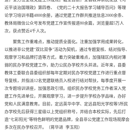
近平谈治国理政》第四
卷、《党的二十大报告学习辅
导百问》等理
论学习培训书籍4800余册，通过党建工作群共推送信息2000余条、
教体局微信公众号发布党建工作宣传报道80余篇，浏览量超5万人
次，获点赞近4千人次。
聚焦工作重难点，推动提质全面化。注重加强学用成果转化，
以推进非公党建“双比双争”活动为契机，通过专题复核、结对指导、
观摩学习和品牌打造等方式，着力突破重难点，加强辖区内相对薄
弱的民办学校党建工作，助力公民办学校齐头并进。近年来，县委
教体工委联合县委组织部每年定期对民办学校党建工作进行重点督
导复核，并指派12名党建联络员入校进行结对帮扶，每季度开展一
次专题培训讲座，加强思政引领。组织民办学校党务工作者深入党
建工作先进单位，开展观摩学习，进一步提升学校办学品味，办好
党和人民满意教育。目前，定远英华中学、定远县阳光学校等5所民
办学校先后获得三星级以上党组织称号，并结合本校实际，先后打
造“七彩阳光”等特色鲜明的党建品牌，全县非公党建工作现场观摩会
多次在民办学校召开。（蒋华进 李玉阳）