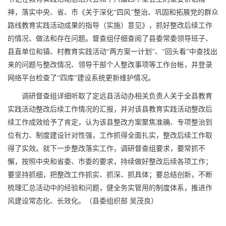
神，落实中央、省、市《关于深化“四风”整治、巩固和拓展党的群众
路线教育实践活动成果的指导（实施）意见》，抓好整改后续工作
的情况、做法和存在问题。督查组仔细查阅了县委常委领导班子、
县直单位和镇、村教育实践活动“两方案一计划”、“回头看”中查找出
来的问题与整改情况、领导干部个人整改事项等工作台帐，并登录
网络平台检查了“四库”建设系统更新维护情况。
调研督查组详细听取了定远县活动办相关负责人关于全县教育
实践活动整改后续工作情况的汇报，并对该县教育实践活动整改后
续工作成效给予了肯定，认为该县整改方案聚焦准确、专项整治到
位有力、制度建设针对性强，工作抓得全面扎实，整改后续工作取
得了实效。就下一步整改落实工作，调研督查组要求，要常抓不
懈，按照中央和省委、市委的要求，持续做好整改后续各项工作；
要坚持抓细，把整改工作抓实、抓深、抓具体；要总结创新，不断
梳理汇总活动中的经验和问题，健全务实管用的制度体系，推进作
风建设常态化、长效化。（县委组织部 吴茂良）