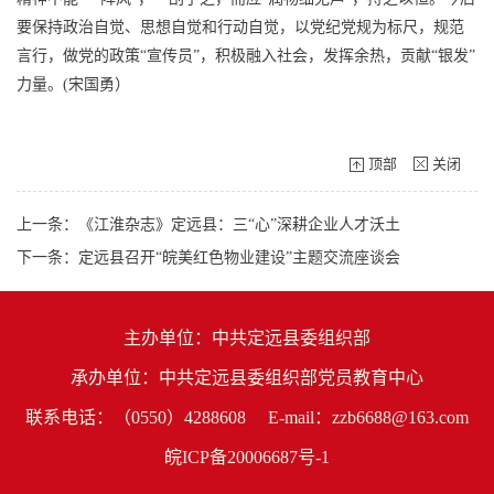
要保持政治自觉、思想自觉和行动自觉，以党纪党规为标尺，规范
言行，做党的政策“宣传员”，积极融入社会，发挥余热，贡献“银发”
力量。(宋国勇）
顶部
关闭
上一条：《江淮杂志》定远县：三“心”深耕企业人才沃土
下一条：定远县召开“皖美红色物业建设”主题交流座谈会
主办单位：中共定远县委组织部
承办单位：中共定远县委组织部党员教育中心
联系电话：（0550）4288608
E-mail：zzb6688@163.com
皖ICP备20006687号-1