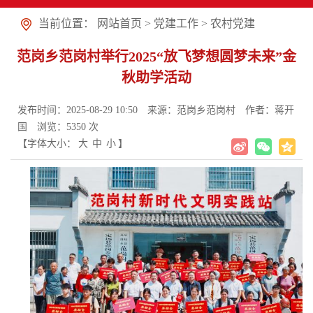
当前位置：
网站首页
>
党建工作
>
农村党建
范岗乡范岗村举行2025“放飞梦想圆梦未来”金
秋助学活动
发布时间：2025-08-29 10:50
来源：范岗乡范岗村
作者：蒋开
国
浏览：
5350
次
【字体大小：
大
中
小
】