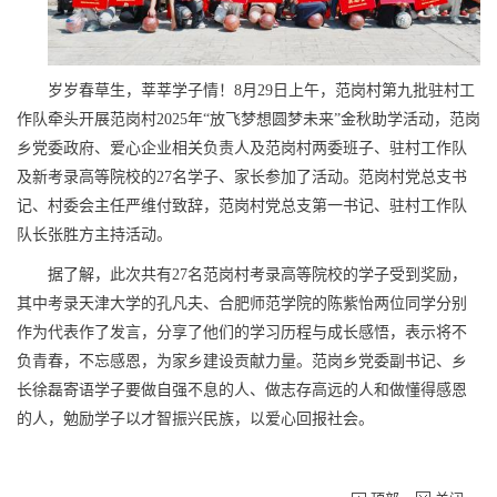
岁岁春草生，莘莘学子情！8月29日上午，范岗村第九批驻村工
作队牵头开展范岗村2025年“放飞梦想圆梦未来”金秋助学活动，范岗
乡党委政府、爱心企业相关负责人及范岗村两委班子、驻村工作队
及新考录高等院校的27名学子、家长参加了活动。范岗村党总支书
记、村委会主任严维付致辞，范岗村党总支第一书记、驻村工作队
队长张胜方主持活动。
据了解，此次共有27名范岗村考录高等院校的学子受到奖励，
其中考录天津大学的孔凡夫、合肥师范学院的陈紫怡两位同学分别
作为代表作了发言，分享了他们的学习历程与成长感悟，表示将不
负青春，不忘感恩，为家乡建设贡献力量。范岗乡党委副书记、乡
长徐磊寄语学子要做自强不息的人、做志存高远的人和做懂得感恩
的人，勉励学子以才智振兴民族，以爱心回报社会。