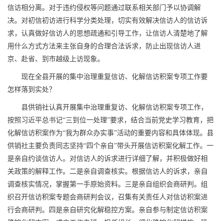
信访相分离。对于违约侵权等问题通过联系相关部门予以协调解
决。对初信初访进行科学分类处理，切实有效解决信访人的信访诉
求，认真做好信访人的思想疏通和引导工作，让信访人清楚地了解
用什么方式方法来主张自身的合理合法诉求，防止出现信访人进
京、赴省、到市越级上访现象。
现在全县开展的集中治理重复信访、化解信访积案专项工作要
怎样落到实处？
县供销社认真开展集中治理重复访、化解信访积案专项工作，
按照习近平总书记“三到位一处理”要求，结合当前党史学习教育，把
化解信访积案作为“我为群众办实事”活动的重要内容和具体体现。县
供销社主要负责同志坚持“四个亲自”带头开展信访积案化解工作。一
是亲自约谈信访人。对信访人的诉求进行详细了解，并积极做好相
关政策的解释工作。二是亲自调查核实。根据信访人的诉求，亲自
调查核实情况，掌握第一手原始资料。三是亲自组织会商研判。组
织召开信访积案专题会商研判会议，召集有关责任人对信访积案进
行会商研判。四是亲自研究化解稳控方案。亲自参与制定信访积案