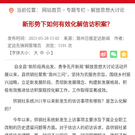
当前位置：
网站首页
>
专题专栏
>
解放思想大讨论
新形势下如何有效化解信访积案？
发布时间：2021-05-28 15:02
来源：滁州日报定远新闻
作者：
定远先锋网管理员
浏览：
5191
次
【字体大小：
大
中
小
】
自全县“新阶段再出发、勇争先开新局”解放思想大讨论活动开
展以来，县供销社聚焦“滁州三问”，坚持为农服务宗旨，围绕乡村振
兴战略，立足新发展阶段、贯彻新发展理念、构建新发展格局，积
极有效推进信访积案稳控化解工作，工作取得显著成效。
供销社系统2021年以来新发生的信访事项有哪些？是怎么化解
的？
今年以来，供销社系统新发生上访事项主要涉及下属企业职工
改制的历史遗留问题等方面。对于信访人的初访诉求，县供销社紧