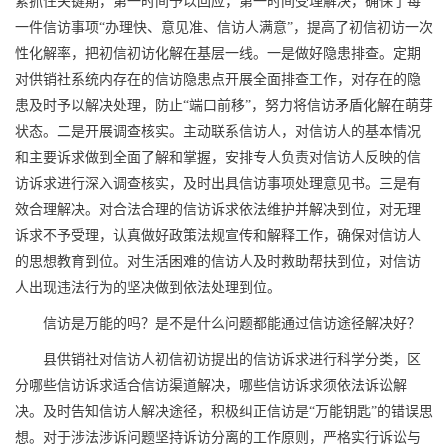
紧抓住关键期，第一时间予以回应，第一时间受理解决，确保了每
一件信访事项“办理快、意见准、信访人满意”，提高了初信初访一次
性化解率，把初信初访化解在基层一线。一是做好隐患排查。定期
对供销社系统内存在的信访隐患点开展全面排查工作，对存在的隐
患及时予以解决处理，防止“端口前移”，努力将信访矛盾化解在萌芽
状态。二是开展调查核实。主动联系信访人，对信访人的基本情况
和主要诉求做到全面了解和掌握，安排专人负责对信访人反映的信
访诉求进行深入调查核实，及时出具信访事项处理意见书。三是有
效合理解决。对合法合理的信访诉求依法维护并解决到位，对无理
诉求不予受理，认真做好政策法规宣传和解释工作，确保对信访人
的思想教育到位。对生活困难的信访人及时救助帮扶到位，对信访
人出现违法行为的坚决做到依法处理到位。
信访是万能的吗？是不是什么问题都能通过信访途径解决好？
县供销社对信访人初信初访提出的信访诉求进行科学分类，区
分哪些信访诉求适合信访渠道解决，哪些信访诉求须依法诉讼解
决。及时告知信访人解决途径，积极纠正信访是“万能钥匙”的错误思
想。对于涉法涉诉问题坚持诉访分离的工作原则，严格实行诉讼与