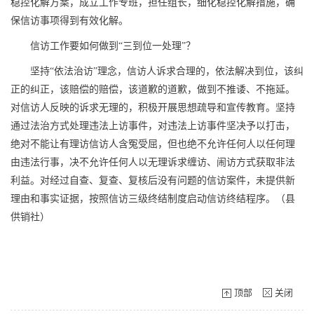
稳控化解方案，成立工作专班，担任组长，细化稳控化解措施，确
保信访事项得到有效化解。
信访工作要如何做到“三到位一处理”？
坚持“依法治访”理念，信访人诉求合理的，依法解决到位，该纠
正的纠正，该赔偿的赔偿，该道歉的道歉，做到不推诿、不拖延。
对信访人反映的诉求无理的，积极开展思想疏导和宣传教育。坚持
通过法治方式处理违法上访事件，对违法上访事件坚决予以打击，
绝对不能让有理访信访人含冤受屈，但也绝不允许任何人以任何理
由违法行事，决不允许任何人以无理诉求缠访、闹访方式获取非法
利益。对经过自查、复查、复核后没有问题的信访案件，未提供新
理由和事实证据，按照信访三级终结制度启动信访终结程序。（县
供销社）
顶部
关闭